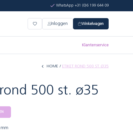
WhatsApp +31 (0)6 199 644 09
Inloggen
Winkelwagen
Klantenservice
HOME
ETIKET ROND 500 ST. Ø35
 rond 500 st. ø35
EN
5 mm