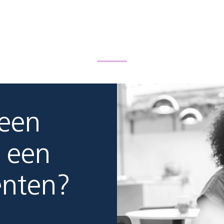
 een
 een
enten?