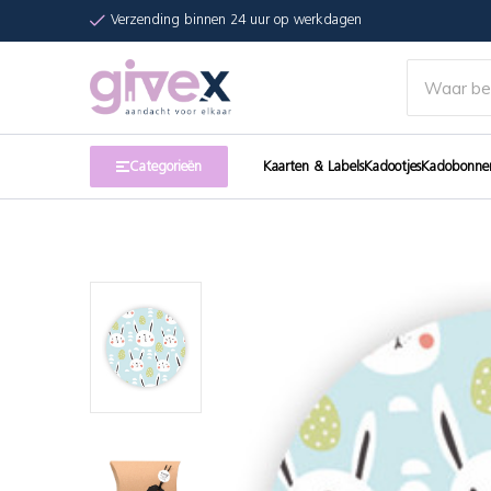
Verzending binnen 24 uur op werkdagen
Categorieën
Kaarten & Labels
Kadootjes
Kadobonne