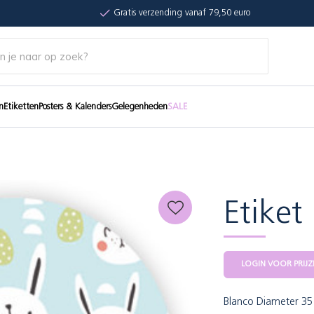
Gratis verzending vanaf 79,50 euro
n
Etiketten
Posters & Kalenders
Gelegenheden
SALE
Etiket
LOGIN VOOR PRIJZ
Blanco Diameter 3