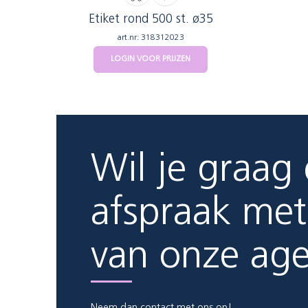
Etiket rond 500 st. ø35
art.nr: 318312023
LOGIN VOOR PRIJZEN
Wil je graag
afspraak met
van onze ag