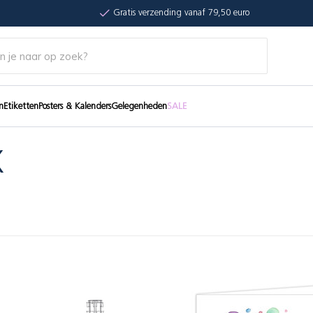
Gratis verzending vanaf 79,50 euro
n
Etiketten
Posters & Kalenders
Gelegenheden
SALE
X