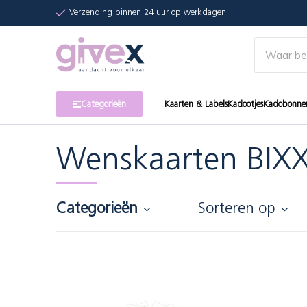
Verzending binnen 24 uur op werkdagen
Categorieën
Kaarten & Labels
Kadootjes
Kadobonne
Wenskaarten BIX
Categorieën
Sorteren op