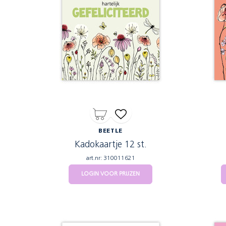
BEETLE
Kadokaartje 12 st.
art.nr: 310011621
LOGIN VOOR PRIJZEN