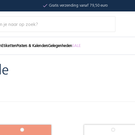
Gratis verzending vanaf 79,50 euro
n
Etiketten
Posters & Kalenders
Gelegenheden
SALE
le