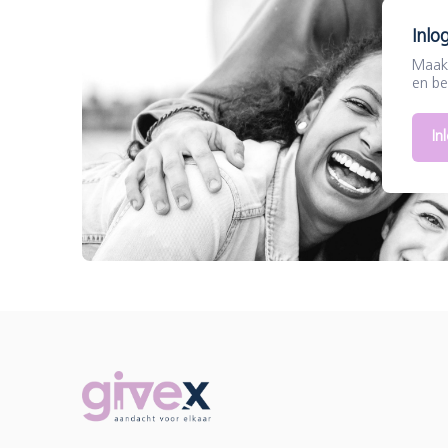
Inlo
Maak 
en be
In