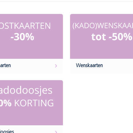
arten
Wenskaarten
oosjes