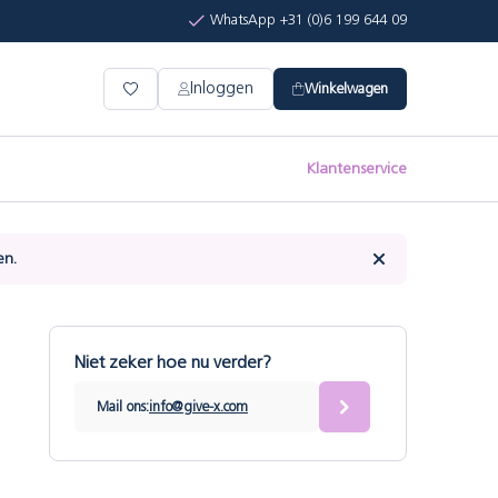
WhatsApp +31 (0)6 199 644 09
Inloggen
Winkelwagen
Klantenservice
en.
Niet zeker hoe nu verder?
Mail ons:
info@give-x.com