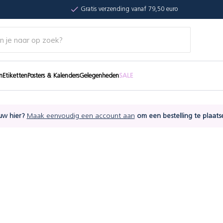
Gratis verzending vanaf 79,50 euro
n
Etiketten
Posters & Kalenders
Gelegenheden
SALE
uw hier?
Maak eenvoudig een account aan
om een bestelling te plaats