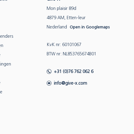
Mon plaisir 89d
4879 AM, Etten-leur
Nederland
Open in Googlemaps
lenders
KvK nr: 60101067
en
BTW nr: NL853765674B01
e
ingen
+31 (0)76 762 062 6
e
info@give-x.com
ie