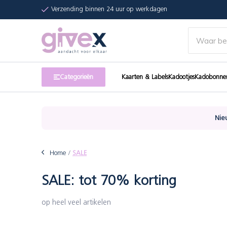
Verzending binnen 24 uur op werkdagen
Categorieën
Kaarten & Labels
Kadootjes
Kadobonne
Nie
Home
SALE
SALE: tot 70% korting
op heel veel artikelen