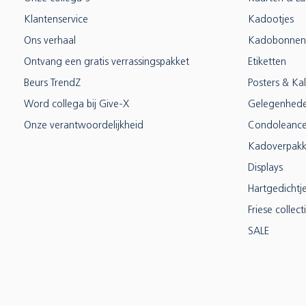
Klantenservice
Kadootjes
Ons verhaal
Kadobonnen
Ontvang een gratis verrassingspakket
Etiketten
Beurs TrendZ
Posters & Ka
Word collega bij Give-X
Gelegenhed
Onze verantwoordelijkheid
Condoleanc
Kadoverpakk
Displays
Hartgedichtj
Friese collect
SALE