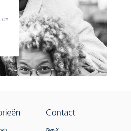
ijzen
rieën
Contact
bels
Give-X