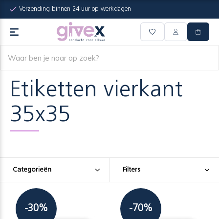
Verzending binnen 24 uur op werkdagen
Etiketten vierkant
35x35
Categorieën
Filters
-30%
-70%