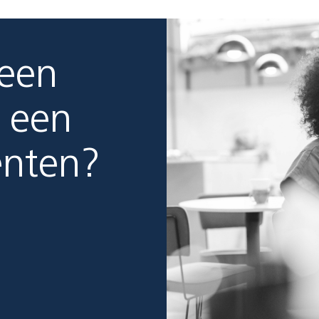
 een
 een
enten?