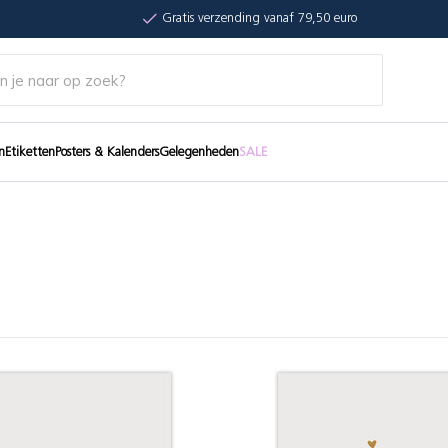
Gratis verzending vanaf 79,50 euro
n
Etiketten
Posters & Kalenders
Gelegenheden
SALE
s