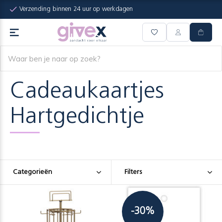
Verzending binnen 24 uur op werkdagen
Cadeaukaartjes
Hartgedichtje
Categorieën
Filters
-30%