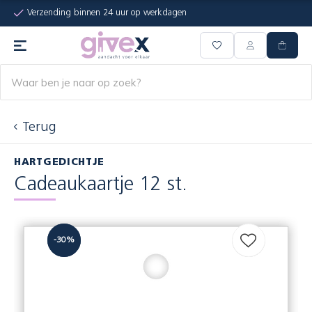
Verzending binnen 24 uur op werkdagen
Terug
HARTGEDICHTJE
Cadeaukaartje 12 st.
-30%
-30%