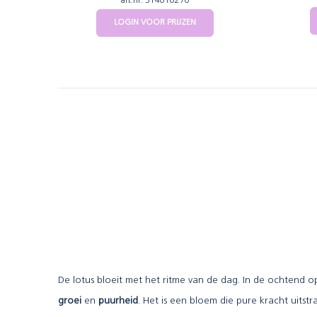
art.nr: 314010270
LOGIN VOOR PRIJZEN
De lotus bloeit met het ritme van de dag.
In de ochtend op
groei
en
puurheid
. Het is een bloem die pure kracht uitstra