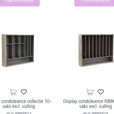
LOGIN VOOR PRIJZEN
LOGIN VOOR PRIJZEN
 condoleance collectie 10-
Display condoleance RIB
vaks excl. vulling
vaks excl. vulling
art.nr: 998800013
art.nr: 998800014