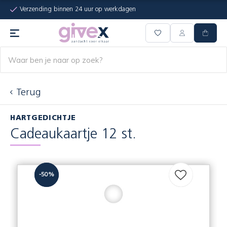
Verzending binnen 24 uur op werkdagen
Terug
HARTGEDICHTJE
Cadeaukaartje 12 st.
-50%
-50%