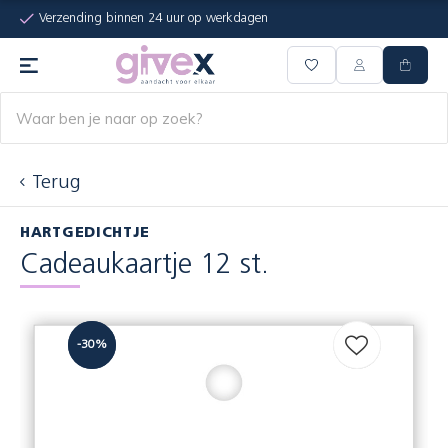
Verzending binnen 24 uur op werkdagen
Terug
HARTGEDICHTJE
Cadeaukaartje 12 st.
-30%
-30%