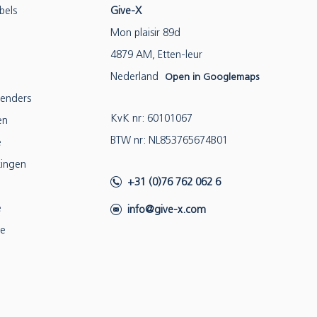
bels
Give-X
Mon plaisir 89d
4879 AM, Etten-leur
Nederland
Open in Googlemaps
lenders
KvK nr: 60101067
en
BTW nr: NL853765674B01
e
ingen
+31 (0)76 762 062 6
e
info@give-x.com
ie