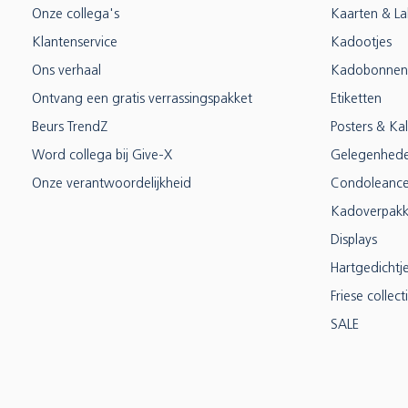
Onze collega's
Kaarten & La
Klantenservice
Kadootjes
Ons verhaal
Kadobonnen
Ontvang een gratis verrassingspakket
Etiketten
Beurs TrendZ
Posters & Ka
Word collega bij Give-X
Gelegenhed
Onze verantwoordelijkheid
Condoleanc
Kadoverpakk
Displays
Hartgedichtj
Friese collect
SALE