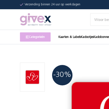
Verzending binnen 24 uur op werkdagen
Categorieën
Kaarten & Labels
Kadootjes
Kadobonne
-30%