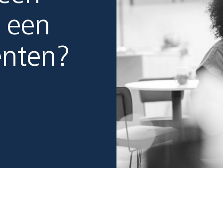
 een
enten?