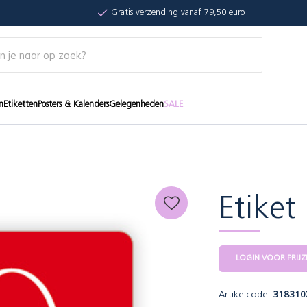
Gratis verzending vanaf 79,50 euro
n
Etiketten
Posters & Kalenders
Gelegenheden
SALE
Etike
LOGIN VOOR PRIJZ
Artikelcode:
318310