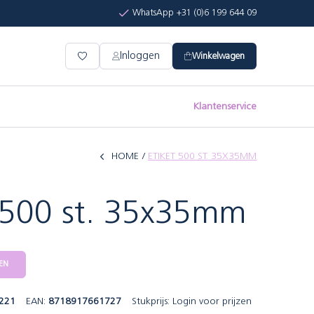
WhatsApp +31 (0)6 199 644 09
Inloggen
Winkelwagen
Klantenservice
HOME
ETIKET 500 ST. 35X35MM
t 500 st. 35x35mm
EN
221
EAN:
8718917661727
Stukprijs:
Login voor prijzen