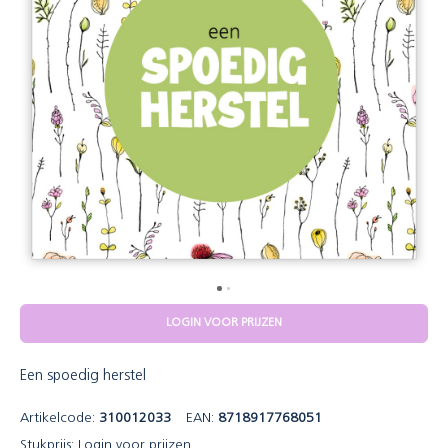
LOGIN VOOR PRIJZEN
Een spoedig herstel
Artikelcode:
310012033
EAN:
8718917768051
Stukprijs:
Login voor prijzen