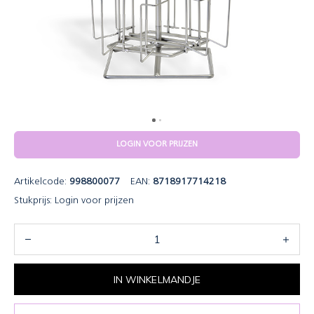
LOGIN VOOR PRIJZEN
Artikelcode:
998800077
EAN:
8718917714218
Stukprijs:
Login voor prijzen
IN WINKELMANDJE