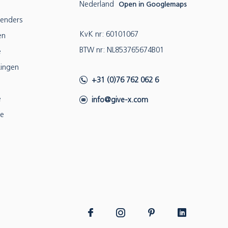
Nederland
Open in Googlemaps
lenders
KvK nr: 60101067
en
BTW nr: NL853765674B01
e
ingen
+31 (0)76 762 062 6
e
info@give-x.com
ie