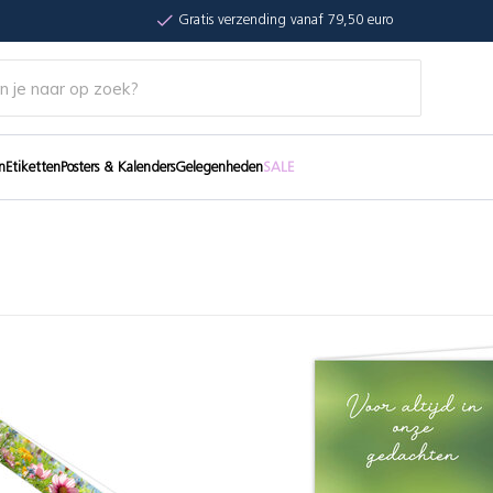
Gratis verzending vanaf 79,50 euro
n
Etiketten
Posters & Kalenders
Gelegenheden
SALE