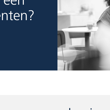
 een
enten?