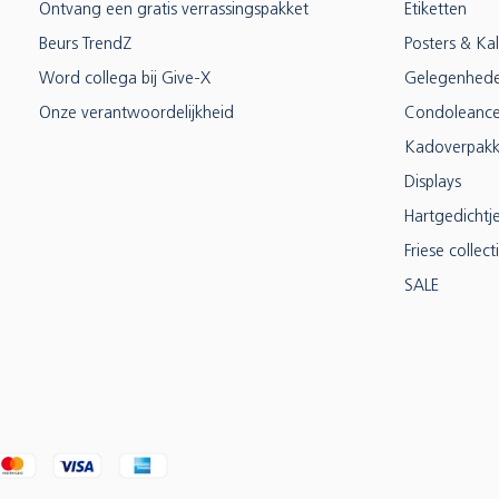
Ontvang een gratis verrassingspakket
Etiketten
Beurs TrendZ
Posters & Ka
Word collega bij Give-X
Gelegenhed
Onze verantwoordelijkheid
Condoleanc
Kadoverpakk
Displays
Hartgedichtj
Friese collect
SALE