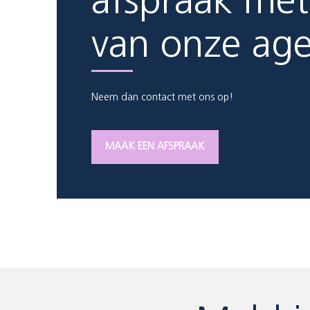
afspraak met
van onze ag
Neem dan contact met ons op!
MAAK EEN AFSPRAAK