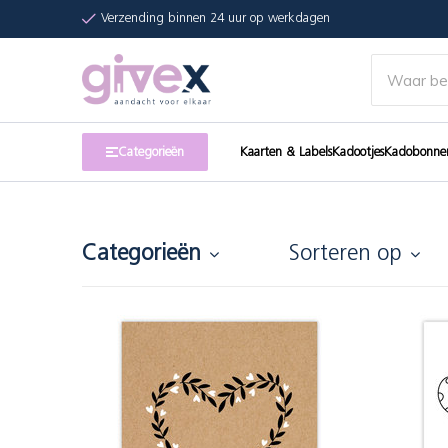
Verzending binnen 24 uur op werkdagen
Categorieën
Kaarten & Labels
Kadootjes
Kadobonne
Categorieën
Sorteren op