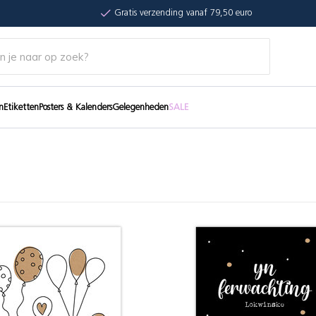
Gratis verzending vanaf 79,50 euro
n
Etiketten
Posters & Kalenders
Gelegenheden
SALE