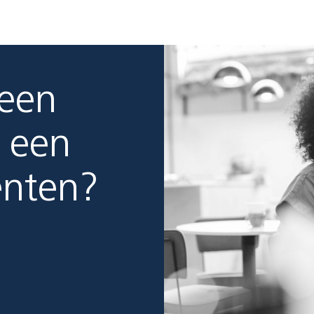
 een
 een
enten?