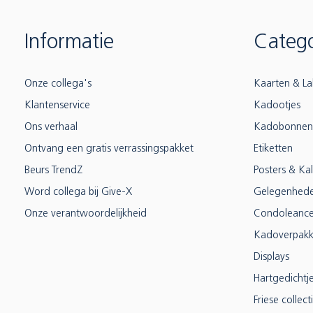
Informatie
Catego
Onze collega's
Kaarten & La
Klantenservice
Kadootjes
Ons verhaal
Kadobonnen
Ontvang een gratis verrassingspakket
Etiketten
Beurs TrendZ
Posters & Ka
Word collega bij Give-X
Gelegenhed
Onze verantwoordelijkheid
Condoleanc
Kadoverpakk
Displays
Hartgedichtj
Friese collect