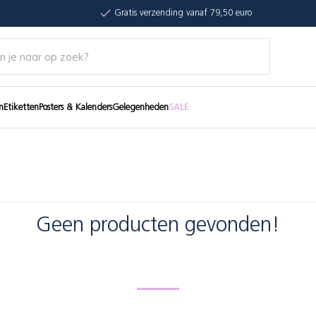
Gratis verzending vanaf 79,50 euro
n
Etiketten
Posters & Kalenders
Gelegenheden
SALE
Geen producten gevonden!