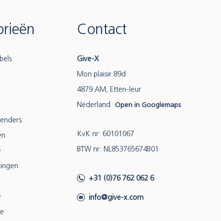
rieën
Contact
bels
Give-X
Mon plaisir 89d
4879 AM, Etten-leur
Nederland
Open in Googlemaps
lenders
KvK nr: 60101067
en
BTW nr: NL853765674B01
e
ingen
+31 (0)76 762 062 6
e
info@give-x.com
ie