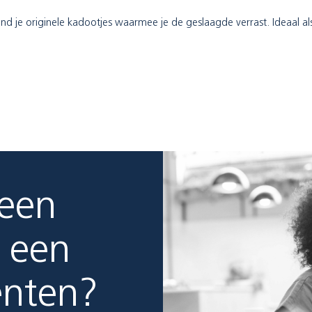
d je originele kadootjes waarmee je de geslaagde verrast. Ideaal als 
 een
 een
enten?