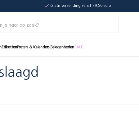
Gratis verzending vanaf 79,50 euro
n
Etiketten
Posters & Kalenders
Gelegenheden
SALE
slaagd