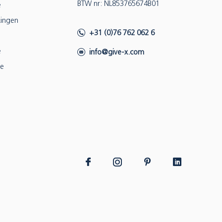
BTW nr: NL853765674B01
e
ingen
+31 (0)76 762 062 6
e
info@give-x.com
ie