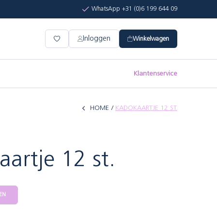
WhatsApp +31 (0)6 199 644 09
Inloggen
Winkelwagen
Klantenservice
HOME
KADOKAARTJE 12 ST.
artje 12 st.
EN