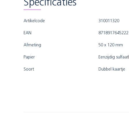
Specificaties
Artikelcode
310011320
EAN
8718917645222
Afmeting
50 x 120 mm
Papier
Eenzijdig sulfaa
Soort
Dubbel kaartje