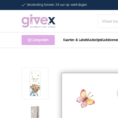
Verzending binnen 24 uur op werkdagen
Categorieën
Kaarten & Labels
Kadootjes
Kadobonne