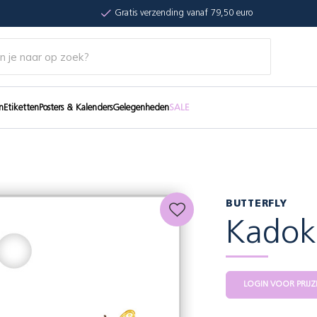
Gratis verzending vanaf 79,50 euro
n
Etiketten
Posters & Kalenders
Gelegenheden
SALE
BUTTERFLY
Kadoka
LOGIN VOOR PRIJZ