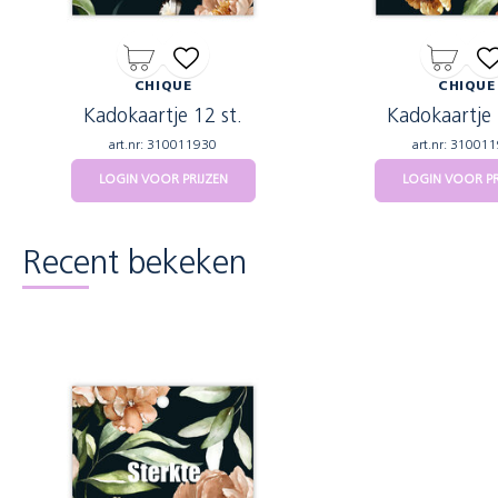
CHIQUE
CHIQUE
Kadokaartje 12 st.
Kadokaartje 
art.nr: 310011930
art.nr: 31001
LOGIN VOOR PRIJZEN
LOGIN VOOR PR
Recent bekeken