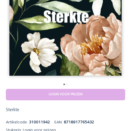
LOGIN VOOR PRIJZEN
Sterkte
Artikelcode:
310011942
EAN:
8718917765432
Stukprijs:
Login voor prijzen