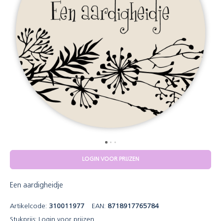
LOGIN VOOR PRIJZEN
Een aardigheidje
Artikelcode:
310011977
EAN:
8718917765784
Stukprijs:
Login voor prijzen