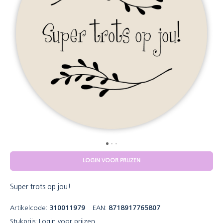
LOGIN VOOR PRIJZEN
Super trots op jou!
Artikelcode:
310011979
EAN:
8718917765807
Stukprijs:
Login voor prijzen