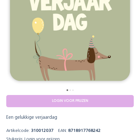
LOGIN VOOR PRIJZEN
Een gelukkige verjaardag
Artikelcode:
310012037
EAN:
8718917768242
Stukprijs:
Login voor prijzen