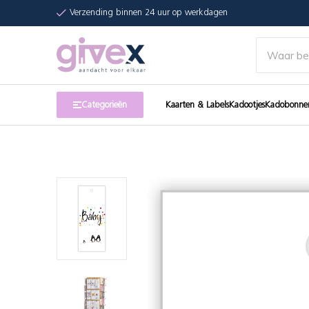
Verzending binnen 24 uur op werkdagen
Categorieën
Kaarten & Labels
Kadootjes
Kadobonne