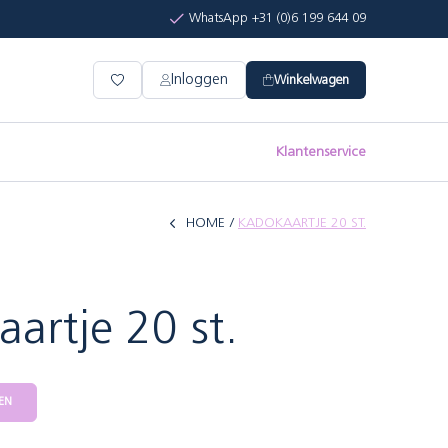
WhatsApp +31 (0)6 199 644 09
Inloggen
Winkelwagen
Klantenservice
HOME
KADOKAARTJE 20 ST.
artje 20 st.
EN