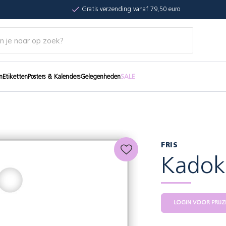
Gratis verzending vanaf 79,50 euro
n
Etiketten
Posters & Kalenders
Gelegenheden
SALE
FRIS
Kadoka
LOGIN VOOR PRIJZ