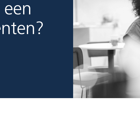
 een
enten?