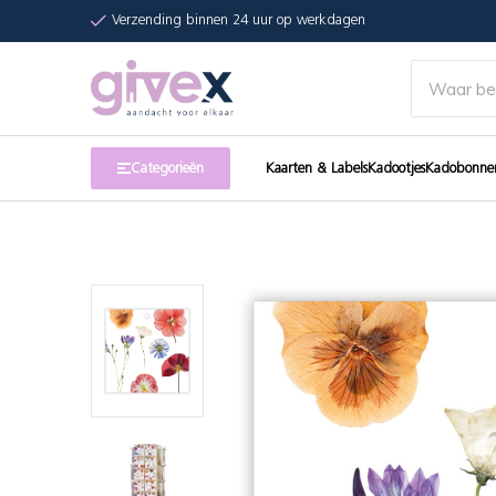
Verzending binnen 24 uur op werkdagen
Categorieën
Kaarten & Labels
Kadootjes
Kadobonne