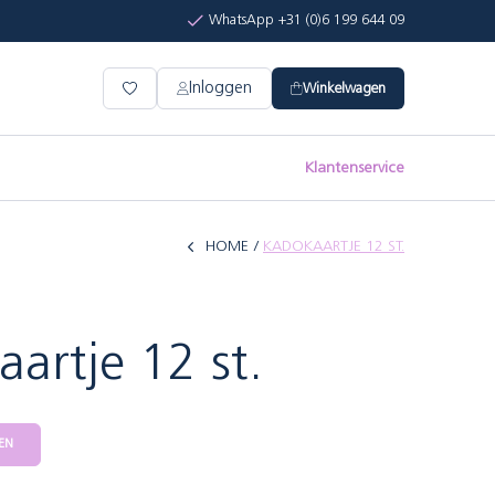
WhatsApp +31 (0)6 199 644 09
Inloggen
Winkelwagen
Klantenservice
HOME
KADOKAARTJE 12 ST.
S
artje 12 st.
EN