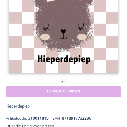
LOGIN VOOR PRIJZEN
Hieperdepiep
Artikelcode:
310011815
EAN:
8718917732236
Stukprijs:
Login voor prijzen