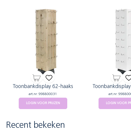
Toonbankdisplay 62-haaks
Toonbankdisplay
art.nr: 998800031
art.nr: 99880
LOGIN VOOR PRIJZEN
LOGIN VOOR PR
Recent bekeken