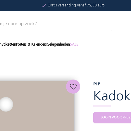
Gratis verzending vanaf 79,50 euro
n
Etiketten
Posters & Kalenders
Gelegenheden
SALE
PIP
Kadoka
LOGIN VOOR PRIJZ