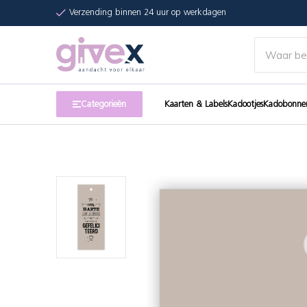
Verzending binnen 24 uur op werkdagen
Categorieën
Kaarten & Labels
Kadootjes
Kadobonne