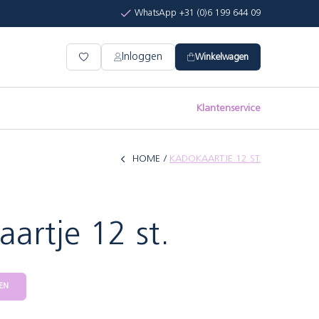
WhatsApp +31 (0)6 199 644 09
Inloggen
Winkelwagen
Klantenservice
HOME
KADOKAARTJE 12 ST.
artje 12 st.
EN