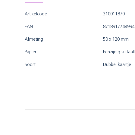
Artikelcode
310011870
EAN
8718917744994
Afmeting
50 x 120 mm
Papier
Eenzijdig sulfaa
Soort
Dubbel kaartje