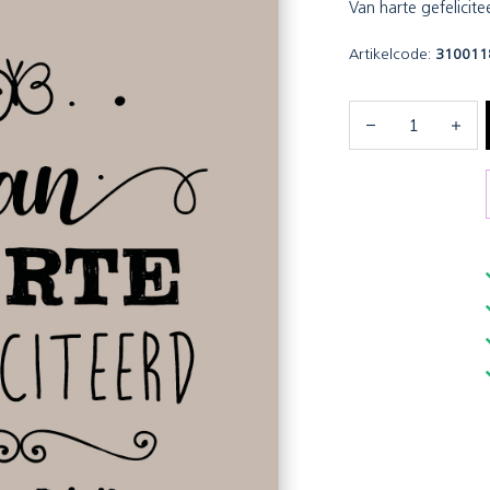
Van harte gefelicite
Artikelcode:
310011