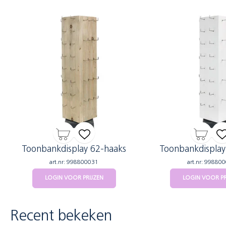
Toonbankdisplay 62-haaks
Toonbankdisplay
art.nr: 998800031
art.nr: 99880
LOGIN VOOR PRIJZEN
LOGIN VOOR PR
Recent bekeken