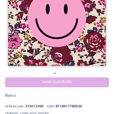
LOGIN VOOR PRIJZEN
Blanco
Artikelcode:
310012095
EAN:
8718917780039
Stukprijs:
Login voor prijzen