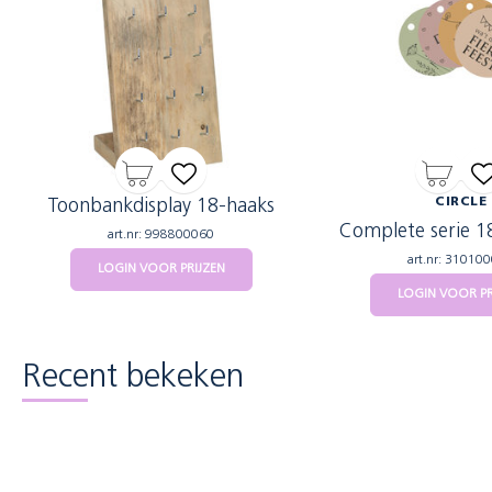
Toonbankdisplay 18-haaks
CIRCLE
Complete serie 1
art.nr: 998800060
art.nr: 31010
LOGIN VOOR PRIJZEN
LOGIN VOOR PR
Recent bekeken