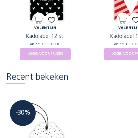
VALENTIJN
VALENTIJ
Kadolabel 12 st.
Kadolabel 1
art.nr: 311130006
art.nr: 31113
LOGIN VOOR PRIJZEN
LOGIN VOOR PR
Recent bekeken
-30%