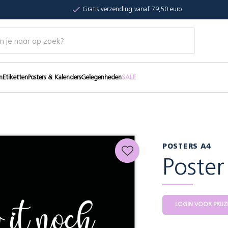
Gratis verzending vanaf 79,50 euro
n
Etiketten
Posters & Kalenders
Gelegenheden
SALE
POSTERS A4
Poster
LOGIN VOOR PRIJZ