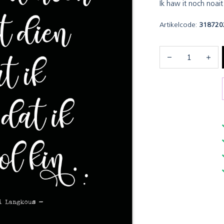
Ik haw it noch noait 
Artikelcode:
318720