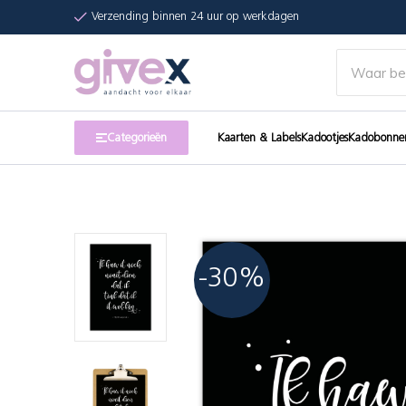
Verzending binnen 24 uur op werkdagen
Categorieën
Kaarten & Labels
Kadootjes
Kadobonne
-30%