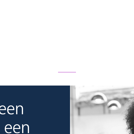
 een
 een