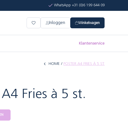
WhatsApp +31 (0)6 199 644 09
Inloggen
Winkelwagen
Klantenservice
HOME
POSTER A4 FRIES À 5 ST.
 A4 Fries à 5 st.
EN