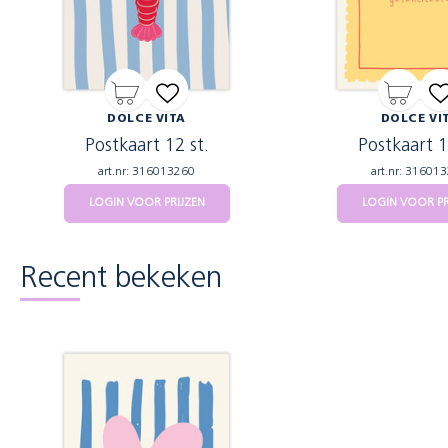
DOLCE VITA
DOLCE VI
Postkaart 12 st.
Postkaart 1
art.nr: 316013260
art.nr: 31601
LOGIN VOOR PRIJZEN
LOGIN VOOR PR
Recent bekeken