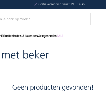
Gratis verzending vanaf 79,50 euro
n
Etiketten
Posters & Kalenders
Gelegenheden
SALE
 met beker
Geen producten gevonden!