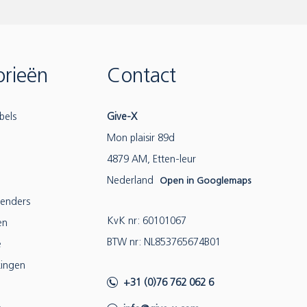
rieën
Contact
bels
Give-X
Mon plaisir 89d
4879 AM, Etten-leur
Nederland
Open in Googlemaps
lenders
KvK nr: 60101067
en
BTW nr: NL853765674B01
e
ingen
+31 (0)76 762 062 6