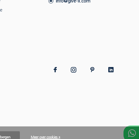
e
info@give-x.com
ie
rbergen
Meer over cookies »