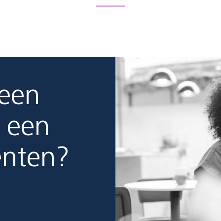
 een
 een
enten?