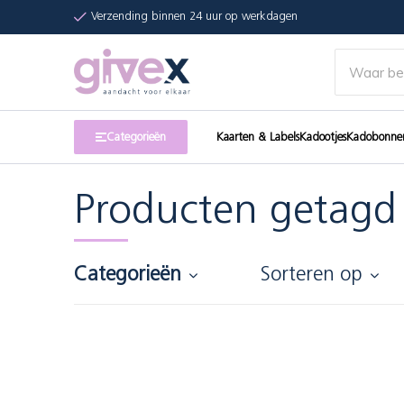
Verzending binnen 24 uur op werkdagen
Categorieën
Kaarten & Labels
Kadootjes
Kadobonne
Producten getagd
Categorieën
Sorteren op