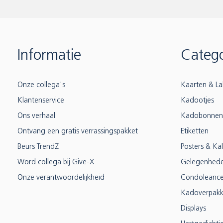
Informatie
Catego
Onze collega's
Kaarten & La
Klantenservice
Kadootjes
Ons verhaal
Kadobonnen
Ontvang een gratis verrassingspakket
Etiketten
Beurs TrendZ
Posters & Ka
Word collega bij Give-X
Gelegenhed
Onze verantwoordelijkheid
Condoleanc
Kadoverpakk
Displays