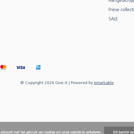
Hartgedichtj
Friese collect
SALE
© Copyright
2026
Give-X
| Powered by
emarkable
e akkoord met het gebruik van cookies om onze website te verbeteren.
Dit bericht ve