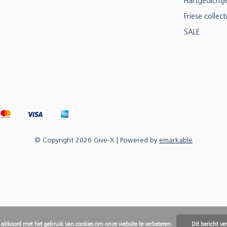
Hartgedichtj
Friese collect
SALE
© Copyright
2026
Give-X
| Powered by
emarkable
e akkoord met het gebruik van cookies om onze website te verbeteren.
Dit bericht ve