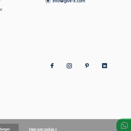
e
info@give-x.com
ie
rbergen
Meer over cookies »