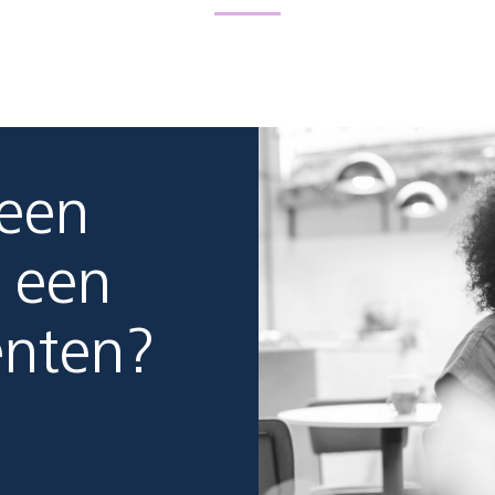
 een
 een
enten?