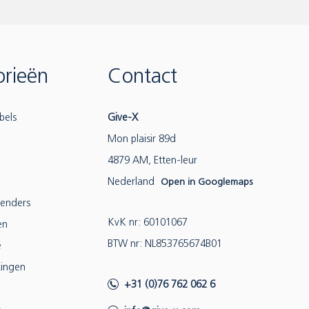
rieën
Contact
bels
Give-X
Mon plaisir 89d
4879 AM, Etten-leur
Nederland
Open in Googlemaps
lenders
KvK nr: 60101067
en
BTW nr: NL853765674B01
e
ingen
+31 (0)76 762 062 6