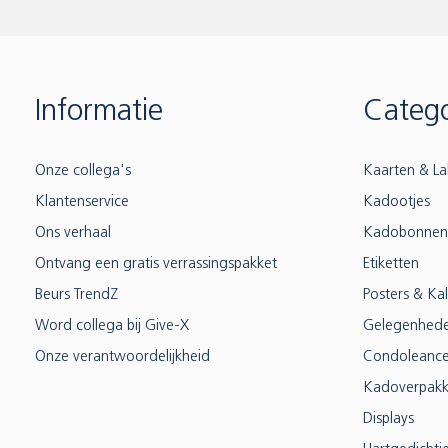
Informatie
Catego
Onze collega's
Kaarten & La
Klantenservice
Kadootjes
Ons verhaal
Kadobonnen
Ontvang een gratis verrassingspakket
Etiketten
Beurs TrendZ
Posters & Ka
Word collega bij Give-X
Gelegenhed
Onze verantwoordelijkheid
Condoleanc
Kadoverpakk
Displays