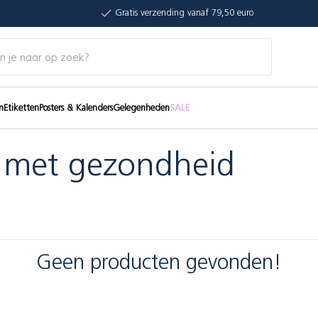
Gratis verzending vanaf 79,50 euro
n
Etiketten
Posters & Kalenders
Gelegenheden
SALE
 met gezondheid
Geen producten gevonden!