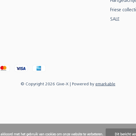
Hartgedichtj
Friese collect
SALE
© Copyright
2026
Give-X
| Powered by
emarkable
e akkoord met het gebruik van cookies om onze website te verbeteren.
Dit bericht ve