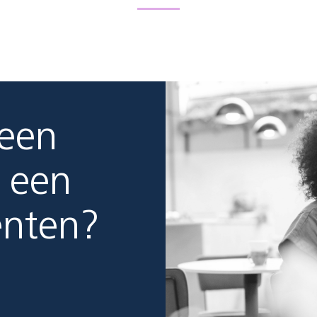
 een
 een
enten?