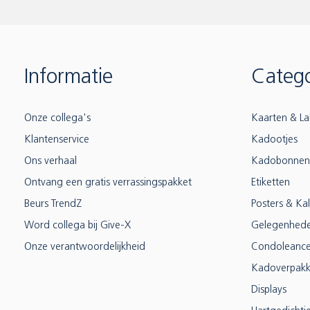
Informatie
Catego
Onze collega's
Kaarten & La
Klantenservice
Kadootjes
Ons verhaal
Kadobonnen
Ontvang een gratis verrassingspakket
Etiketten
Beurs TrendZ
Posters & Ka
Word collega bij Give-X
Gelegenhed
Onze verantwoordelijkheid
Condoleanc
Kadoverpakk
Displays