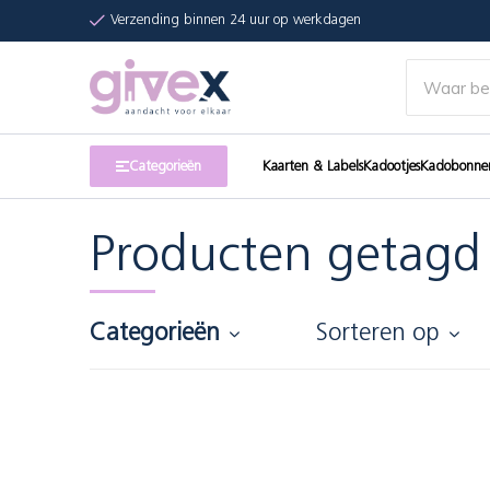
Verzending binnen 24 uur op werkdagen
Categorieën
Kaarten & Labels
Kadootjes
Kadobonne
Producten getagd 
Categorieën
Sorteren op