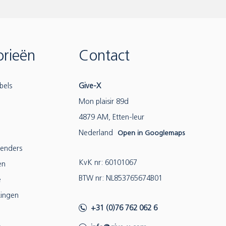
rieën
Contact
bels
Give-X
Mon plaisir 89d
4879 AM, Etten-leur
Nederland
Open in Googlemaps
lenders
KvK nr: 60101067
en
BTW nr: NL853765674B01
e
ingen
+31 (0)76 762 062 6