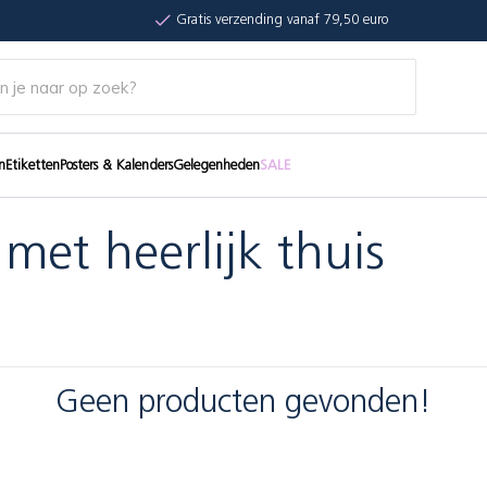
Gratis verzending vanaf 79,50 euro
n
Etiketten
Posters & Kalenders
Gelegenheden
SALE
met heerlijk thuis
Geen producten gevonden!