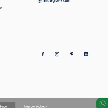
e
info@give-x.com
ie
rbergen
Meer over cookies »