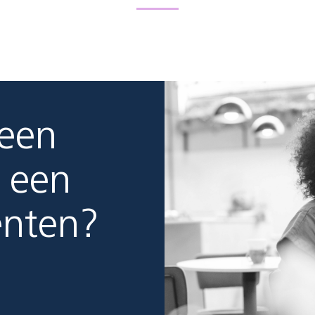
 een
 een
enten?