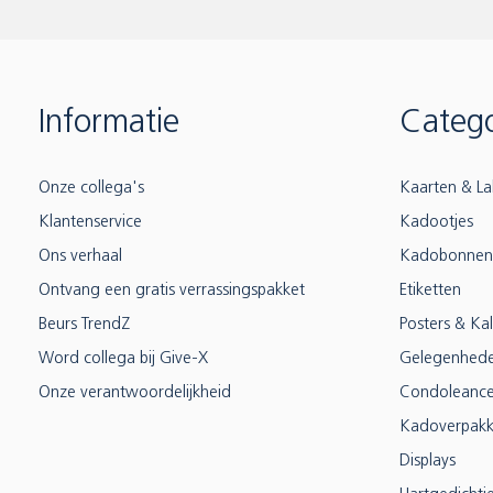
Informatie
Catego
Onze collega's
Kaarten & La
Klantenservice
Kadootjes
Ons verhaal
Kadobonnen
Ontvang een gratis verrassingspakket
Etiketten
Beurs TrendZ
Posters & Ka
Word collega bij Give-X
Gelegenhed
Onze verantwoordelijkheid
Condoleanc
Kadoverpakk
Displays