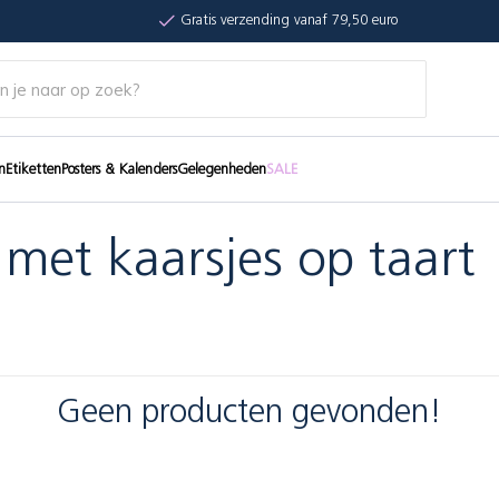
Gratis verzending vanaf 79,50 euro
n
Etiketten
Posters & Kalenders
Gelegenheden
SALE
met kaarsjes op taart
Geen producten gevonden!