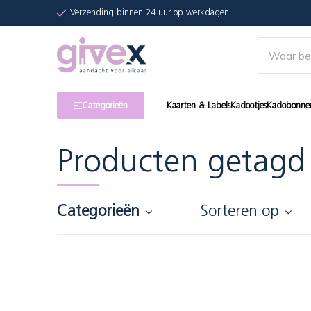
Verzending binnen 24 uur op werkdagen
Categorieën
Kaarten & Labels
Kadootjes
Kadobonne
Producten getagd 
Categorieën
Sorteren op