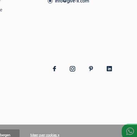
e
info@give-x.com
ie
rbergen
Meer over cookies »