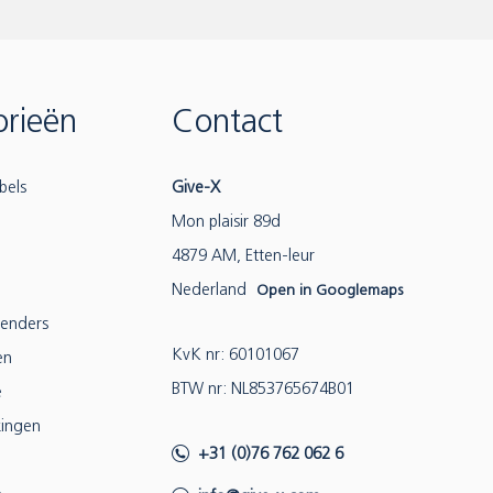
rieën
Contact
bels
Give-X
Mon plaisir 89d
4879 AM, Etten-leur
Nederland
Open in Googlemaps
lenders
KvK nr: 60101067
en
BTW nr: NL853765674B01
e
ingen
+31 (0)76 762 062 6