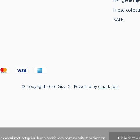
Hartgedichtj
Friese collect
SALE
© Copyright
2026
Give-X
| Powered by
emarkable
e akkoord met het gebruik van cookies om onze website te verbeteren.
Dit bericht ve