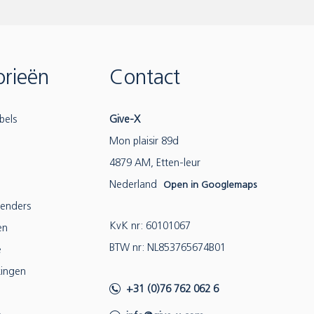
rieën
Contact
bels
Give-X
Mon plaisir 89d
4879 AM, Etten-leur
Nederland
Open in Googlemaps
lenders
KvK nr: 60101067
en
BTW nr: NL853765674B01
e
ingen
+31 (0)76 762 062 6