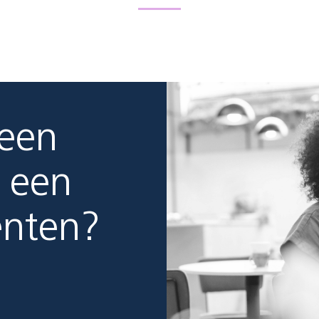
 een
 een
enten?