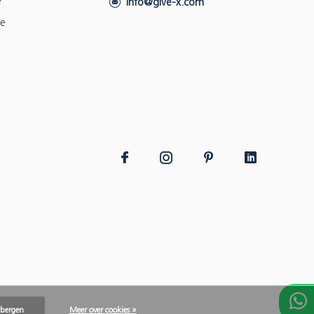
e
info@give-x.com
ie
rbergen
Meer over cookies »