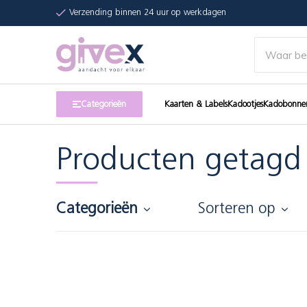
Verzending binnen 24 uur op werkdagen
Categorieën
Kaarten & Labels
Kadootjes
Kadobonne
Producten getagd 
Categorieën
Sorteren op