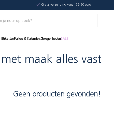
Gratis verzending vanaf 79,50 euro
n
Etiketten
Posters & Kalenders
Gelegenheden
SALE
met maak alles vast
Geen producten gevonden!