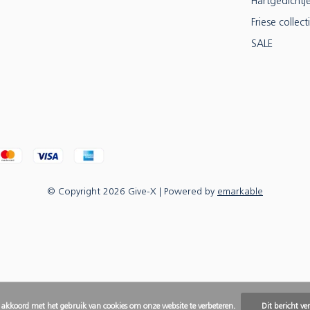
Hartgedichtj
Friese collect
SALE
© Copyright
2026
Give-X
| Powered by
emarkable
e akkoord met het gebruik van cookies om onze website te verbeteren.
Dit bericht ve