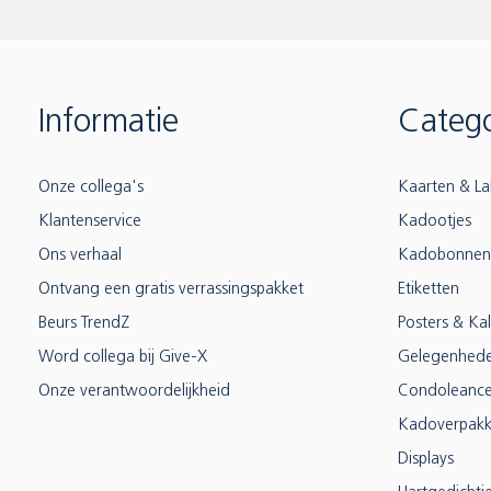
Informatie
Catego
Onze collega's
Kaarten & La
Klantenservice
Kadootjes
Ons verhaal
Kadobonnen
Ontvang een gratis verrassingspakket
Etiketten
Beurs TrendZ
Posters & Ka
Word collega bij Give-X
Gelegenhed
Onze verantwoordelijkheid
Condoleanc
Kadoverpakk
Displays