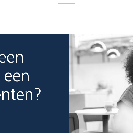
 een
 een
enten?