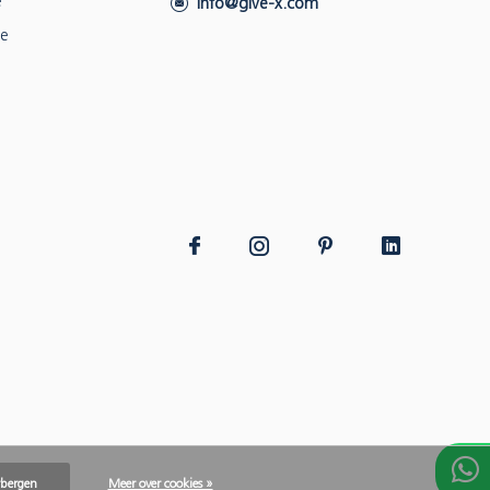
e
info@give-x.com
ie
rbergen
Meer over cookies »