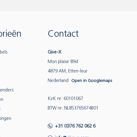
rieën
Contact
bels
Give-X
Mon plaisir 89d
4879 AM, Etten-leur
Nederland
Open in Googlemaps
lenders
KvK nr: 60101067
en
BTW nr: NL853765674B01
e
ingen
+31 (0)76 762 062 6