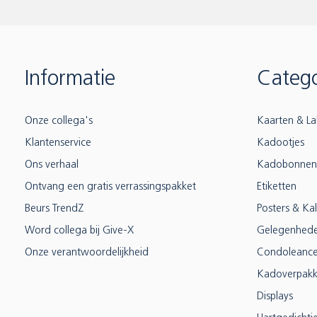
Informatie
Catego
Onze collega's
Kaarten & La
Klantenservice
Kadootjes
Ons verhaal
Kadobonnen
Ontvang een gratis verrassingspakket
Etiketten
Beurs TrendZ
Posters & Ka
Word collega bij Give-X
Gelegenhed
Onze verantwoordelijkheid
Condoleanc
Kadoverpakk
Displays