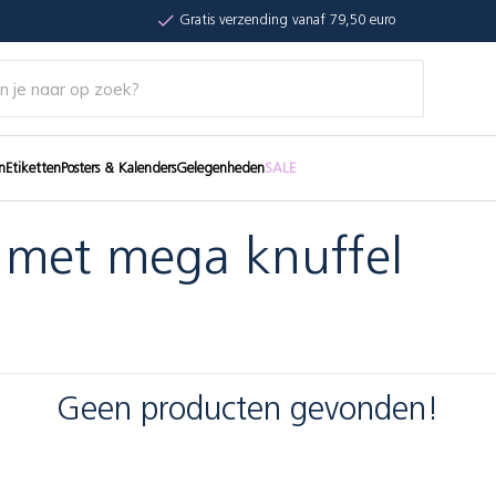
Gratis verzending vanaf 79,50 euro
n
Etiketten
Posters & Kalenders
Gelegenheden
SALE
 met mega knuffel
Geen producten gevonden!