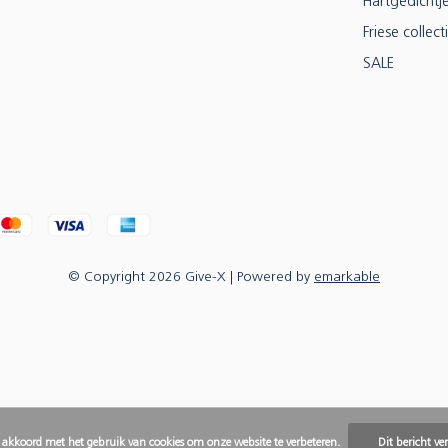
Hartgedichtj
Friese collect
SALE
© Copyright
2026
Give-X
| Powered by
emarkable
e akkoord met het gebruik van cookies om onze website te verbeteren.
Dit bericht ve