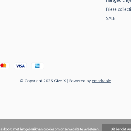
Hartgedichtj
Friese collect
SALE
© Copyright
2026
Give-X
| Powered by
emarkable
e akkoord met het gebruik van cookies om onze website te verbeteren.
Dit bericht ve