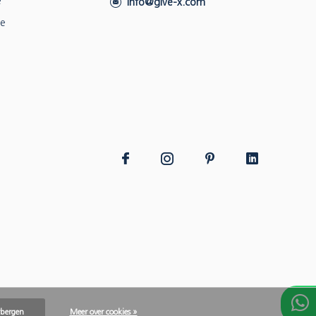
e
info@give-x.com
ie
rbergen
Meer over cookies »