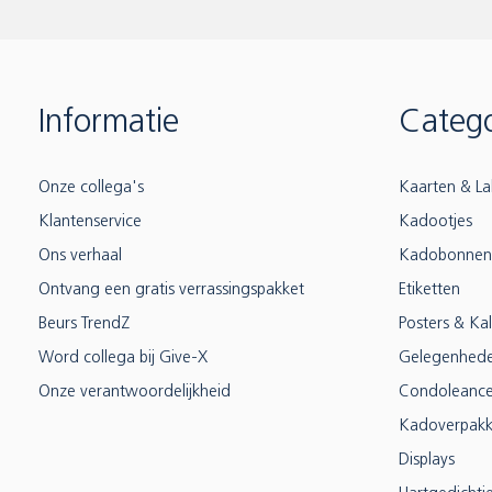
Informatie
Catego
Onze collega's
Kaarten & La
Klantenservice
Kadootjes
Ons verhaal
Kadobonnen
Ontvang een gratis verrassingspakket
Etiketten
Beurs TrendZ
Posters & Ka
Word collega bij Give-X
Gelegenhed
Onze verantwoordelijkheid
Condoleanc
Kadoverpakk
Displays