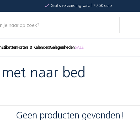
Gratis verzending vanaf 79,50 euro
n
Etiketten
Posters & Kalenders
Gelegenheden
SALE
 met naar bed
Geen producten gevonden!