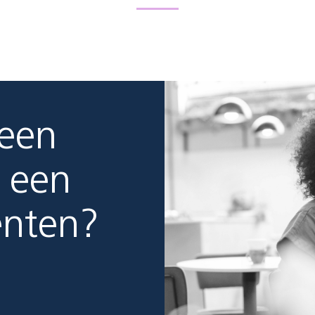
 een
 een
enten?