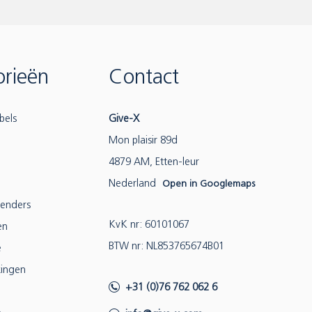
rieën
Contact
bels
Give-X
Mon plaisir 89d
4879 AM, Etten-leur
Nederland
Open in Googlemaps
lenders
KvK nr: 60101067
en
BTW nr: NL853765674B01
e
ingen
+31 (0)76 762 062 6