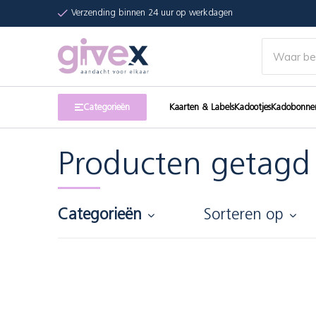
Verzending binnen 24 uur op werkdagen
Categorieën
Kaarten & Labels
Kadootjes
Kadobonne
Producten getagd
Categorieën
Sorteren op