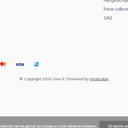
Hartgedichtj
Friese collect
SALE
© Copyright
2026
Give-X
| Powered by
emarkable
e akkoord met het gebruik van cookies om onze website te verbeteren.
Dit bericht ve