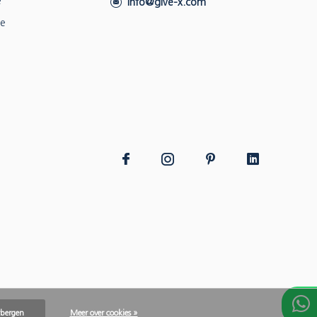
e
info@give-x.com
ie
rbergen
Meer over cookies »