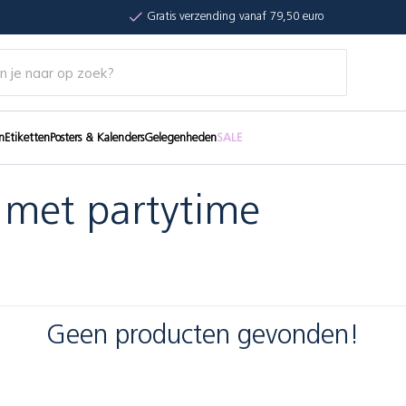
Gratis verzending vanaf 79,50 euro
n
Etiketten
Posters & Kalenders
Gelegenheden
SALE
 met partytime
Geen producten gevonden!