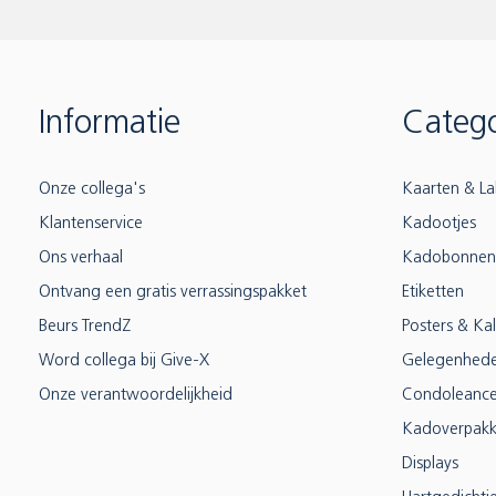
Informatie
Catego
Onze collega's
Kaarten & La
Klantenservice
Kadootjes
Ons verhaal
Kadobonnen
Ontvang een gratis verrassingspakket
Etiketten
Beurs TrendZ
Posters & Ka
Word collega bij Give-X
Gelegenhed
Onze verantwoordelijkheid
Condoleanc
Kadoverpakk
Displays