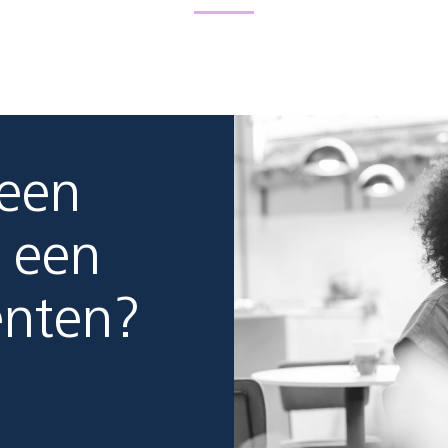
 een
 een
enten?