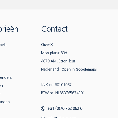
rieën
Contact
bels
Give-X
Mon plaisir 89d
4879 AM, Etten-leur
Nederland
Open in Googlemaps
lenders
KvK nr: 60101067
en
BTW nr: NL853765674B01
e
ingen
+31 (0)76 762 062 6