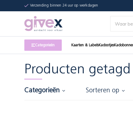
Verzending binnen 24 uur op werkdagen
Categorieën
Kaarten & Labels
Kadootjes
Kadobonne
Producten getagd
Categorieën
Sorteren op