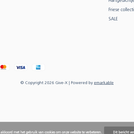
Hartgedichtj
Friese collect
SALE
© Copyright
2026
Give-X
| Powered by
emarkable
e akkoord met het gebruik van cookies om onze website te verbeteren.
Dit bericht ve