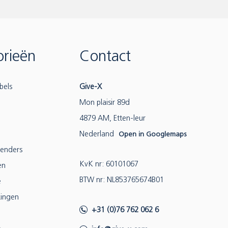
rieën
Contact
bels
Give-X
Mon plaisir 89d
4879 AM, Etten-leur
Nederland
Open in Googlemaps
lenders
KvK nr: 60101067
en
BTW nr: NL853765674B01
e
ingen
+31 (0)76 762 062 6