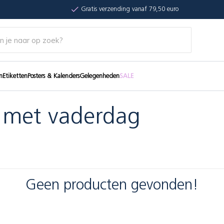
Gratis verzending vanaf 79,50 euro
n
Etiketten
Posters & Kalenders
Gelegenheden
SALE
 met vaderdag
Geen producten gevonden!