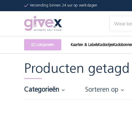
Verzending binnen 24 uur op werkdagen
Categorieën
Kaarten & Labels
Kadootjes
Kadobonne
Producten getagd
Categorieën
Sorteren op