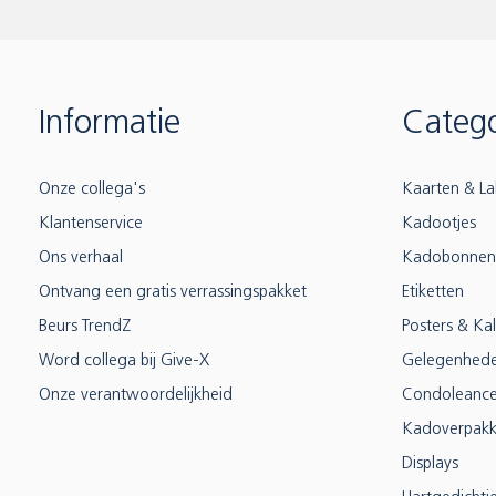
Informatie
Catego
Onze collega's
Kaarten & La
Klantenservice
Kadootjes
Ons verhaal
Kadobonnen
Ontvang een gratis verrassingspakket
Etiketten
Beurs TrendZ
Posters & Ka
Word collega bij Give-X
Gelegenhed
Onze verantwoordelijkheid
Condoleanc
Kadoverpakk
Displays