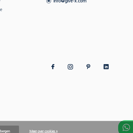
e
info@give-x.com
ie
rbergen
Meer over cookies »