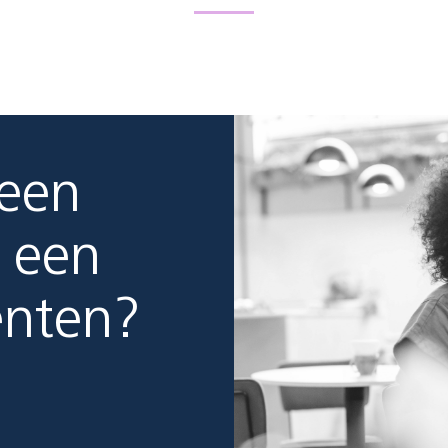
 een
 een
enten?