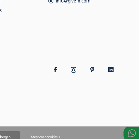
e
info@give-x.com
ie
rbergen
Meer over cookies »