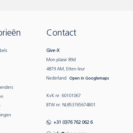
rieën
Contact
bels
Give-X
Mon plaisir 89d
4879 AM, Etten-leur
Nederland
Open in Googlemaps
lenders
KvK nr: 60101067
en
BTW nr: NL853765674B01
e
ingen
+31 (0)76 762 062 6