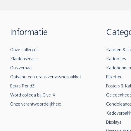
Informatie
Catego
Onze collega's
Kaarten & La
Klantenservice
Kadootjes
Ons verhaal
Kadobonnen
Ontvang een gratis verrassingspakket
Etiketten
Beurs TrendZ
Posters & Ka
Word collega bij Give-X
Gelegenhed
Onze verantwoordelijkheid
Condoleanc
Kadoverpakk
Displays