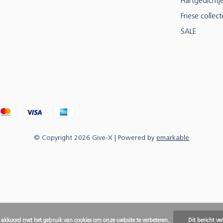
Hartgedichtj
Friese collect
SALE
© Copyright
2026
Give-X
| Powered by
emarkable
e akkoord met het gebruik van cookies om onze website te verbeteren.
Dit bericht ve