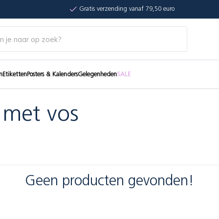
Gratis verzending vanaf 79,50 euro
n
Etiketten
Posters & Kalenders
Gelegenheden
SALE
 met vos
Geen producten gevonden!