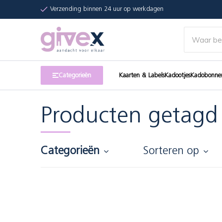
Verzending binnen 24 uur op werkdagen
Categorieën
Kaarten & Labels
Kadootjes
Kadobonne
Producten getagd
Categorieën
Sorteren op