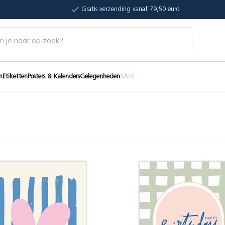
Gratis verzending vanaf 79,50 euro
n
Etiketten
Posters & Kalenders
Gelegenheden
SALE