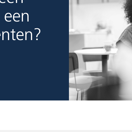
 een
enten?