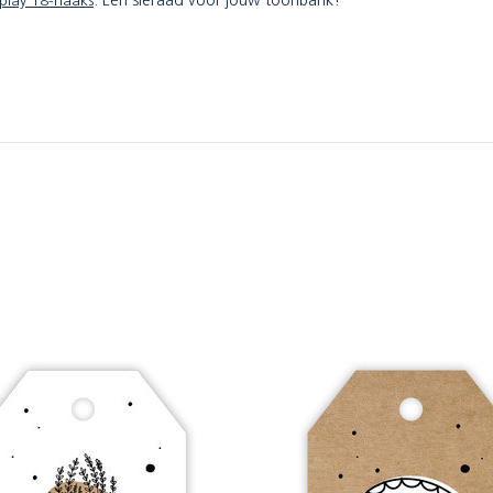
play 18-haaks
. Een sieraad voor jouw toonbank!