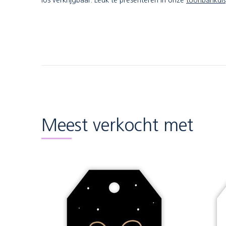
los verkrijgbaar. Leuk te presenteren in onze
toonbankdis
Meest verkocht met