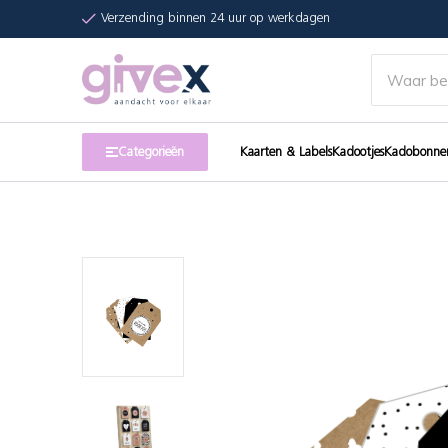
Verzending binnen 24 uur op werkdagen
Categorieën
Kaarten & Labels
Kadootjes
Kadobonne