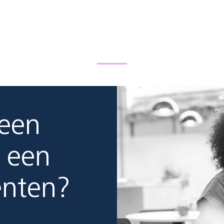
 een
 een
enten?