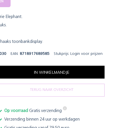
EN
ie Elephant.
uks.
-haaks toonbankdisplay.
030
EAN:
8718917689585
Stukprijs:
Login voor prijzen
IN WINKELMANDJE
TERUG NAAR OVERZICHT
Op voorraad
Gratis verzending
Verzending binnen 24 uur op werkdagen