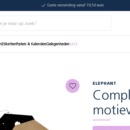
Gratis verzending vanaf 79,50 euro
n
Etiketten
Posters & Kalenders
Gelegenheden
SALE
ELEPHANT
Comple
motiev