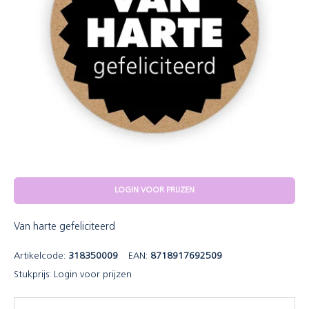
LOGIN VOOR PRIJZEN
Van harte gefeliciteerd
Artikelcode:
318350009
EAN:
8718917692509
Stukprijs:
Login voor prijzen