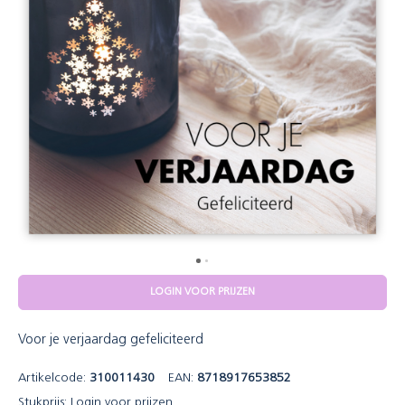
LOGIN VOOR PRIJZEN
Voor je verjaardag gefeliciteerd
Artikelcode:
310011430
EAN:
8718917653852
Stukprijs:
Login voor prijzen