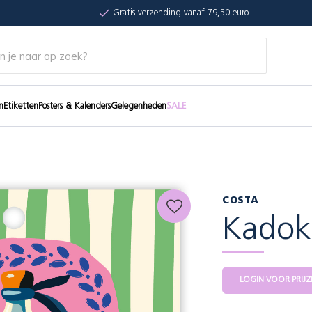
Gratis verzending vanaf 79,50 euro
n
Etiketten
Posters & Kalenders
Gelegenheden
SALE
COSTA
Kadoka
LOGIN VOOR PRIJZ