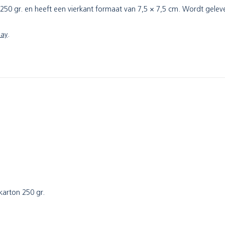
n 250 gr. en heeft een vierkant formaat van 7,5 × 7,5 cm. Wordt geleve
lay
.
tkarton 250 gr.