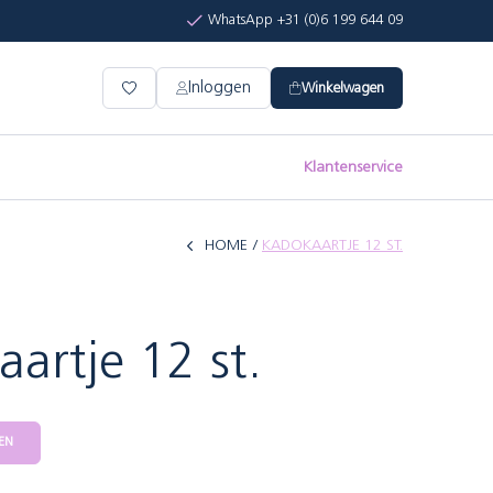
WhatsApp +31 (0)6 199 644 09
Inloggen
Winkelwagen
Klantenservice
HOME
KADOKAARTJE 12 ST.
artje 12 st.
EN