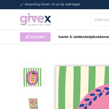
Verzending binnen 24 uur op werkdagen
Categorieën
Kaarten & Labels
Kadootjes
Kadobonne