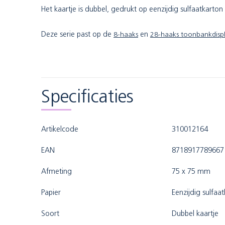
Het kaartje is dubbel, gedrukt op eenzijdig sulfaatkarto
Deze serie past op de
8-haaks
en
28-haaks toonbankdisp
Specificaties
Artikelcode
310012164
EAN
8718917789667
Afmeting
75 x 75 mm
Papier
Eenzijdig sulfaa
Soort
Dubbel kaartje