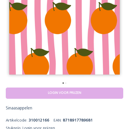
LOGIN VOOR PRIJZEN
Sinaasappelen
Artikelcode:
310012166
EAN:
8718917789681
Stukprijs:
Login voor prijzen